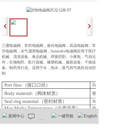
三通电磁阀，
常闭电磁阀，换向
电磁阀，高温电磁阀，常
开电磁阀，水气通用电磁阀，
bonavalve电磁阀应用于医疗
机械、清洗设备、食品机械、焊接切割、小家电，气动元
件，生物制药、医疗器械、橡塑机械、服装设备、干燥设
备、制药等行业。
适用于水，
热水，蒸气和气体的自动控
制
Port Size:
（接口口径）
Female G1/8” G1/4”
Body material:
（阀体材质）
铜
Seal ring material:
（密封材质）
NBR
Max Media Temperature:
（介质温度）
80
℃
Voltage available:
（可选电压）
12VDC;24VDC;12VAC
新闻中心
在线留言
一键导航
English
220/230V
Protection Class
（防护等级）
IP65
（工作压力）
0-10bar
work Pressure: