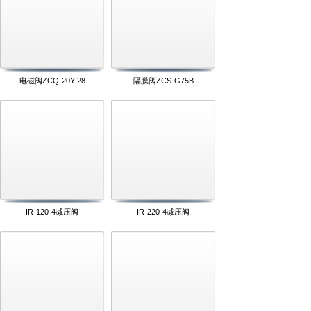
电磁阀ZCQ-20Y-28
隔膜阀ZCS-G75B
IR-120-4减压阀
IR-220-4减压阀