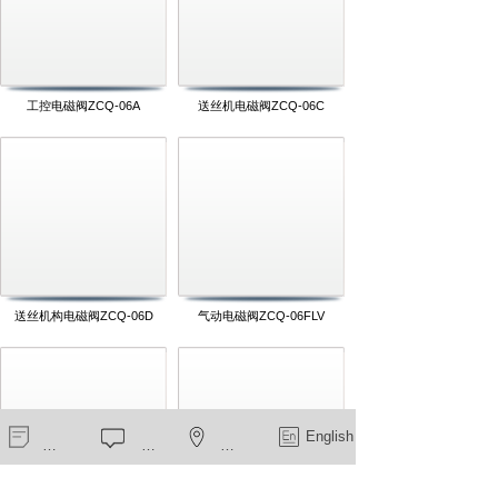
工控电磁阀ZCQ-06A
送丝机电磁阀ZCQ-06C
送丝机构电磁阀ZCQ-06D
气动电磁阀ZCQ-06FLV
新闻中心
在线留言
一键导航
English