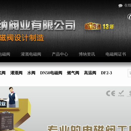
在
电磁阀
灌溉电磁阀
产品中心
博纳资讯
电磁阀证书
气阀
灌溉阀
水阀
DN50电磁阀
燃气阀
高温阀
DF2-3