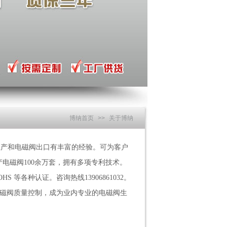
博纳首页
>>
关于博纳
生产和电磁阀出口有丰富的经验。可为客户
年产电磁阀100余万套，拥有多项专利技术。
OHS 等各种认证。咨询热线13906861032。
磁阀质量控制，成为业内
专业的电磁阀生