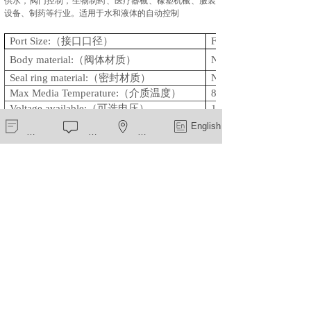
供水，阀门控制，生物制药、医疗器械、橡塑机械、服装
设备、制药等行业。
适用于水
和液体的自动控制
Port Size:
（接口口径）
Female G1/8”
Body material:
（阀体材质）
Nylon Reinforced(
Seal ring material:
（密封材质）
NBR
Max Media Temperature:
（介质温度）
80
Voltage available:
（可选电压）
12VDC;24VDC;12VAC
220/230V
新闻中心
在线留言
一键导航
English
Protection Class
（防护等级）
IP65
（工作压力）
0-10bar
work Pressure:
Dimension(L×W×H)
48×37×70mm
上一个：
电磁阀ZCQ-31B