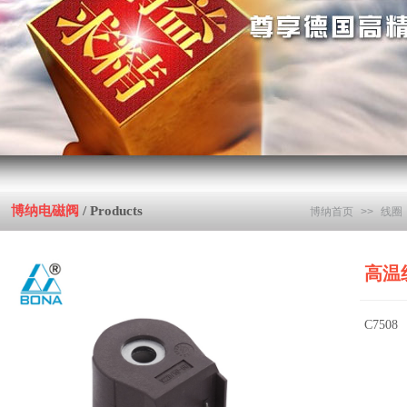
博纳电磁阀
/ Products
博纳首页
>>
线圈
高温线
C7508