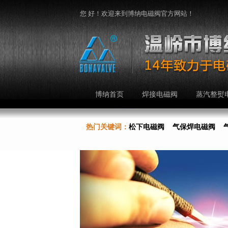
您 好！欢迎来到博
纳
电磁
阀官方网站！
博纳首页
焊接电磁阀
蒸汽整熨
热门关键词：
松下电磁阀
气保焊电磁阀