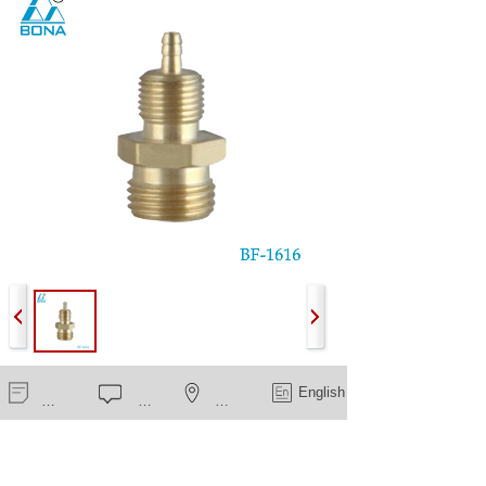
M12×M10×Φ1×Φ3.2
新闻中心
在线留言
一键导航
English