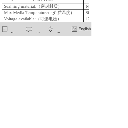
Seal ring material:
（密封材质）
NBR
Max Media Temperature:
（介质温度）
80
℃
Voltage available:
（可选电压）
12VDC;24VDC;12VAC
220/230V
新闻中心
在线留言
一键导航
English
Pulse:6-24VDC
Protection Class
（防护等级）
IP65
（工作压力）
0-8bar
work Pressure:
上一个：
不锈钢电磁阀ZCQ-22SS
下一个：
微型安全阀