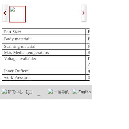
Port Size:
Female
Body material:
Brass
Seal ring material:
NBR
Max Media Temperature:
90
Voltage available:
DC12V;DC24V;
AC
Inner Orifice
:
Φ
2mm
work Pressure
:
0-10bar
新闻中心
在线留言
一键导航
English
上一个：
ZCQ-16YK
下一个：
电磁阀ZCQ-21SSK