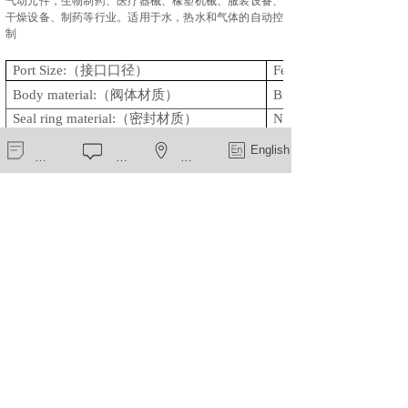
气动元件，生物制药、医疗器械、橡塑机械、服装设备、
干燥设备、制药等行业。
适用于水，
热水和气体的自动控
制
Port Size:
（接口口径）
Female G1/8”
Body material:
（阀体材质）
Brass
Seal ring material:
（密封材质）
NBR
Max Media Temperature:
（介质温度）
90
℃/160℃
新闻中心
在线留言
一键导航
English
Voltage available:
（可选电压）
12VDC;24VDC;12VAC
220/230V
Protection Class
（防护等级）
IP65
（工作压力）
0 -10bar
work Pressure:
上一个：
二位三通电磁阀ZCQ-21B-3T
下一个：
ZCQ-21Y-3T