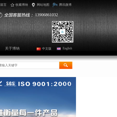
线留言
收藏博纳
网站地图
腾讯微博
13906861032
关于博纳
English
中文版