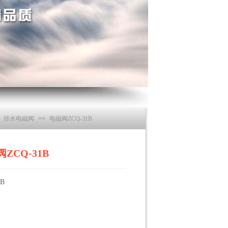
、排水电磁阀
>>
电磁阀ZCQ-31B
ZCQ-31B
1B