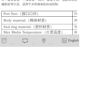
械制造等行业。
适用于水
和液体的自动控制
Port Size:
（接口口径）
Female G1/2”
Body material:
（阀体材质）
Plastic
Seal ring material:
（密封材质）
NBR
Max Media Temperature:
（介质温度）
80
℃
Voltage available:
（可选电压）
12VDC;24VDC;12VAC
新闻中心
在线留言
一键导航
English
220/230V
Protection Class
（防护等级）
IP65
（工作压力）
0.2-8bar
work Pressure:
上一个：
电磁阀ZCQ-21SS
下一个：
供水电磁阀ZCQ-28Y