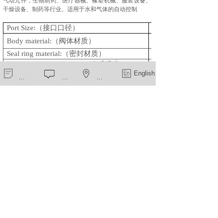
气动元件，生物制药、医疗器械、橡塑机械、服装设备、
干燥设备、制药等行业。
适用于水
和气体的自动控制
Port Size:
（接口口径）
Female G1/8” G1/4”
Body material:
（阀体材质）
Brass
Seal ring material:
（密封材质）
NBR
Max Media Temperature:
（介质温度）
90
新闻中心
在线留言
一键导航
English
Voltage available:
（可选电压）
DC 12V; DC 24V;
12VAC; 24VAC; 110
Protection Class
（防护等级）
IP65
（工作压力）
0 -10bar
work Pressure:
上一个：
电磁阀ZCQ-20B-11
下一个：
三通电磁阀ZCQ-22B-3T