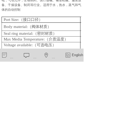
电，气动元件，生物制药、医疗器械、橡塑机械、服装设
备、干燥设备、制药等行业。
适用于水，
热水，蒸气和气
体的自动控制
Port Size:
（接口口径）
Female
Body material:
（阀体材质）
Brass
Seal ring material:
（密封材质）
NBR, EPDM etc.
Max Media Temperature:
（介质温度）
80
Voltage available:
（可选电压）
DC 12V; DC 24V;
12VAC; 24VAC; 11
新闻中心
在线留言
一键导航
English
Inner Orifice
（流量通径）
Φ
（工作压力）
0-10 bar
work Pressure:
Dimension(L
×
W
×
H):
67