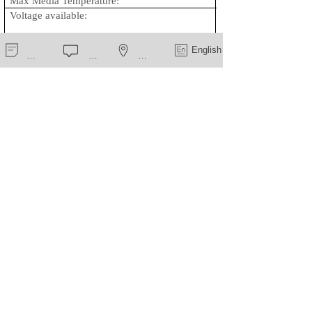
Max Media Temperature:
90
Voltage available:
DC 12V; DC 24V; A
AC 110/120V; AC 2
Inner Orifice：
Φ
新闻中心
在线留言
一键导航
English
work Pressure
:
0-8 bar
Dimension(L×W×H):
Φ
上一个：
螺杆挤出机电磁阀ZCQ-9313
下一个：
隔膜阀电磁阀ZCS-04P