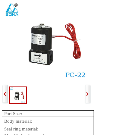
Port Size:
Female
Body material:
Aluminum
Seal ring material:
NBR