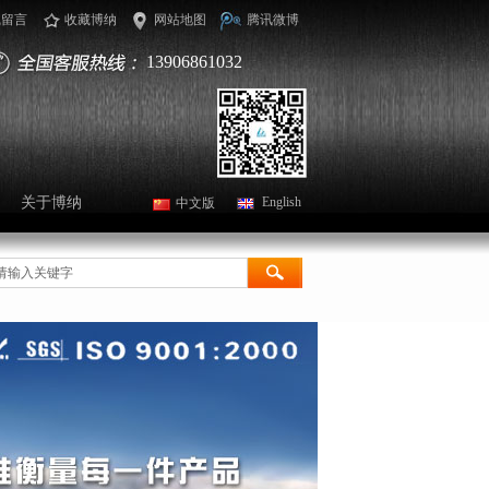
线留言
收藏博纳
网站地图
腾讯微博
13906861032
关于博纳
English
中文版