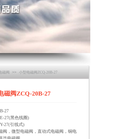
电磁阀
>>
小型电磁阀ZCQ-20B-27
磁阀ZCQ-20B-27
B-27
0E-27(黑色线圈)
0Y-27(引线式)
磁阀，微型电磁阀，直动式电磁阀，铜电
蒸汽电磁阀