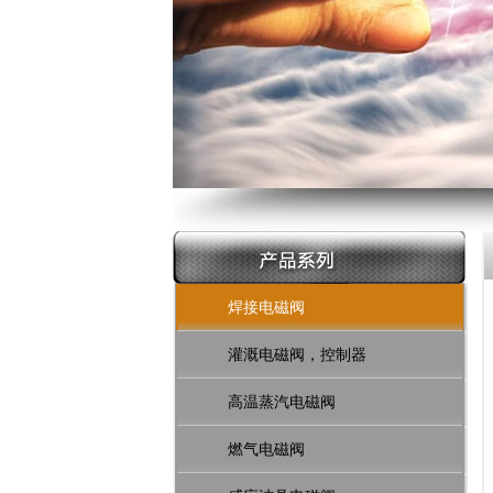
焊接电磁阀
灌溉电磁阀，控制器
高温蒸汽电磁阀
燃气电磁阀