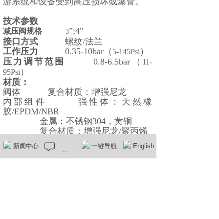
游系统和设备受到高压损坏或爆管。
技术参数
”;4"
减压阀规格
3
接口方式
螺纹/法兰
工作压力
0.35-10bar（
）
5-145Psi
压力调节范围
0.8-6.5bar（
11-
）
95Psi
材质：
阀体 复合材质：增强尼龙
内部组件 强性体：天然橡
胶/EPDM/NBR
金属：不锈钢304，黄铜
复合材质：增强尼龙/聚丙烯
弹簧 不锈钢302
新闻中心
在线留言
一键导航
English
安装与储存建议
注意冲洗阀内管道以除去碎屑等杂质
阀体上的箭头方向务必与系统水流方
向一致
按照特定型号与尺寸产品的推荐力矩
紧固螺栓