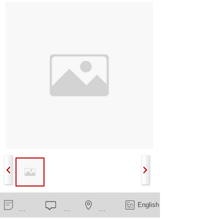
手动电磁两用减压阀
新闻中心
在线留言
一键导航
English
1.5",2"