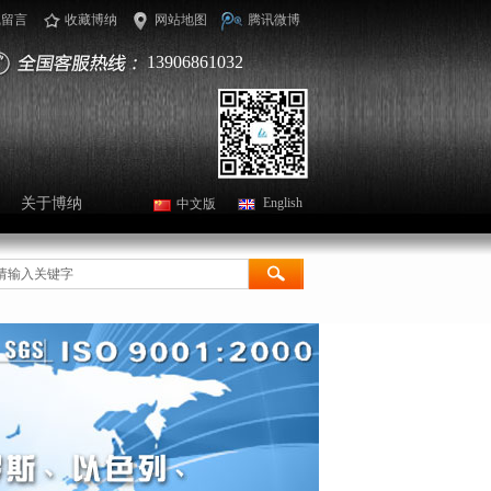
线留言
收藏博纳
网站地图
腾讯微博
13906861032
关于博纳
English
中文版