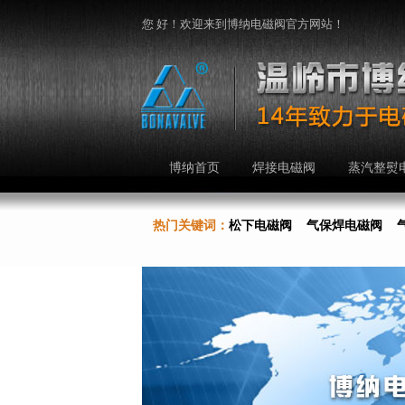
您 好！欢迎来到博
纳
电磁
阀官方网站！
博纳首页
焊接电磁阀
蒸汽整熨
热门关键词：
松下电磁阀
气保焊电磁阀