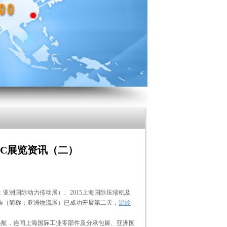
TC展览资讯（二）
亚洲国际动力传动展）、2015上海国际压缩机及
览会（简称：亚洲物流展）已成功开展第二天，
温岭
”起航，连同上海国际工业零部件及分承包展、亚洲国