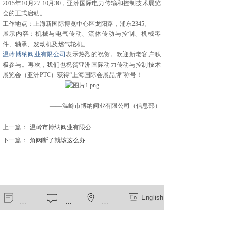
2015年10月27-10月30，亚洲国际电力传输和控制技术展览
会的正式启动。
工作地点：上海新国际博览中心区龙阳路，浦东2345。
展示内容：机械与电气传动、流体传动与控制、机械零
件、轴承、发动机及燃气轮机。
温岭博纳阀业有限公司
表示热烈的祝贺。欢迎新老客户积
极参与。再次，我们也祝贺亚洲国际动力传动与控制技术
展览会（亚洲PTC）获得“上海国际会展品牌”称号！
——温岭市博纳阀业有限公司（信息部）
上一篇：
温岭市博纳阀业有限公......
下一篇：
角阀断了就该这么办
新闻中心
在线留言
一键导航
English