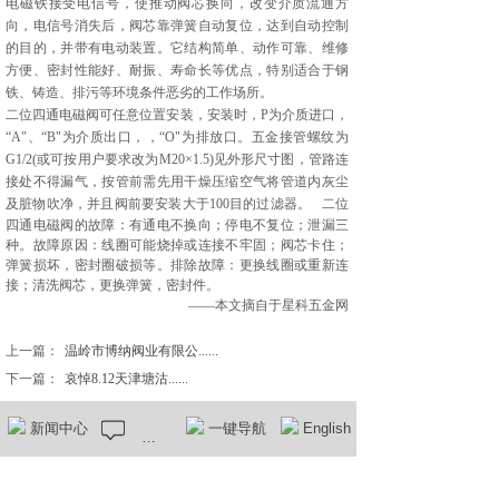
电磁铁接受电信号，使推动阀芯换向，改变介质流通方
向，电信号消失后，阀芯靠弹簧自动复位，达到自动控制
的目的，并带有电动装置。它结构简单、动作可靠、维修
方便、密封性能好、耐振、寿命长等优点，特别适合于钢
铁、铸造、排污等环境条件恶劣的工作场所。
二位四通电磁阀可任意位置安装，安装时，P为介质进口，
“A"、“B"为介质出口，，“O"为排放口。五金接管螺纹为
G1/2(或可按用户要求改为M20×1.5)见外形尺寸图，管路连
接处不得漏气，按管前需先用干燥压缩空气将管道内灰尘
及脏物吹净，并且阀前要安装大于100目的过滤器。
二位
四通电磁阀的故障：有通电不换向；停电不复位；泄漏三
种。故障原因：线圈可能烧掉或连接不牢固；阀芯卡住；
弹簧损坏，密封圈破损等。排除故障：更换线圈或重新连
接；清洗阀芯，更换弹簧，密封件。
——本文
摘自于星科五金网
上一篇：
温岭市博纳阀业有限公......
下一篇：
哀悼8.12天津塘沽......
新闻中心
在线留言
一键导航
English